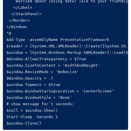
    Worried about losing data? Talk to your friendly 
   </Label>

  </StackPanel>

 </Border>

</Window>

"@

Add-Type -assemblyName PresentationFramework

$reader = [System.XML.XMLReader]::Create([System.IO.St
$window = [System.Windows.Markup.XAMLReader]::Load($re
$Window.AllowsTransparency = $True

$window.SizeToContent = 'WidthAndHeight'

$window.ResizeMode = 'NoResize'

$Window.Opacity = .7

$window.Topmost = $true

$window.WindowStartupLocation = 'CenterScreen'

$window.WindowStyle = 'None'

# show message for 5 seconds:

$null = $window.Show()

Start-Sleep -Seconds 5

$window.Close()