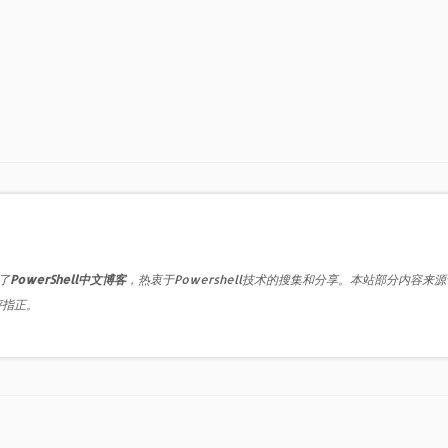
了
PowerShell中文博客
，热衷于Powershell技术的搜集和分享。本站部分内容来
评指正。