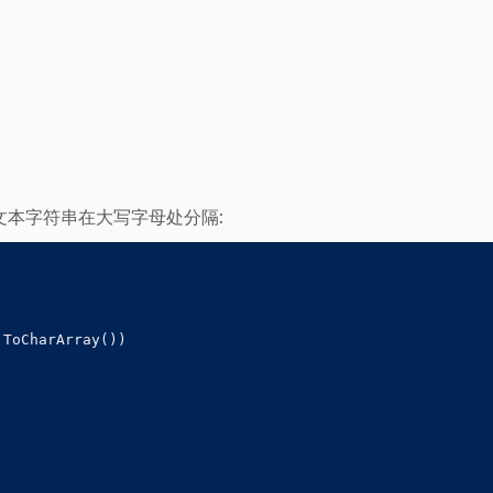
本字符串在大写字母处分隔:
ToCharArray())
