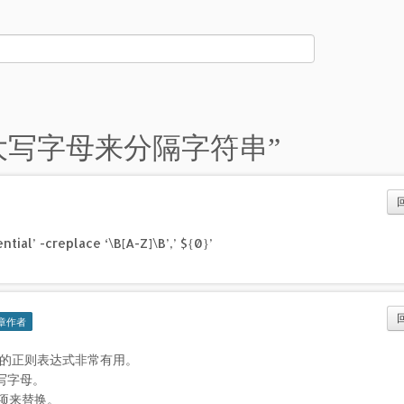
ll用大写字母来分隔字符串
”
al’ -creplace ‘\B[A-Z]\B’,’ ${0}’
章作者
的正则表达式非常有用。
写字母。
配项来替换。