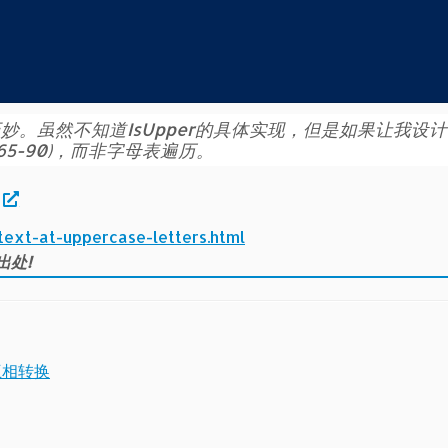
。虽然不知道IsUpper的具体实现，但是如果让我设
5-90)，而非字母表遍历。
-text-at-uppercase-letters.html
出处!
之间互相转换