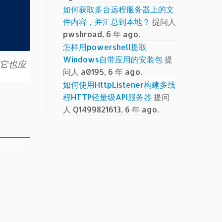
如何获取多台远程服务器上的文
件内容，并汇总到本地？
提问人
pwshroad, 6 年 ago.
怎样用powershell提取
Windows自带应用的安装包
提
计它也应
问人 a0195, 6 年 ago.
如何使用HttpListener构建多线
程HTTP轻量级API服务器
提问
人 Q1499821613, 6 年 ago.