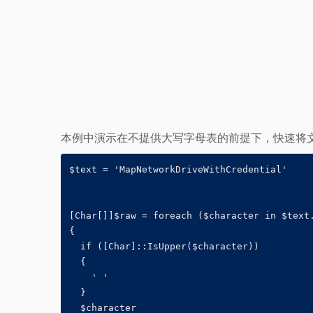
本例中演示在不提供大写字母表的前提下，快速将文
$text = 'MapNetworkDriveWithCredential'

[Char[]]$raw = foreach ($character in $text.
{

  if ([Char]::IsUpper($character))

  {

    ' '

  }

  $character
