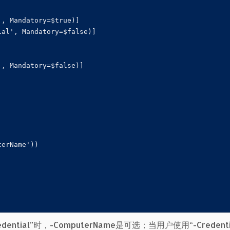
, Mandatory=$true)]

al', Mandatory=$false)]

, Mandatory=$false)]

erName'))

edential”时，-ComputerName是可选；当用户使用“-Credent