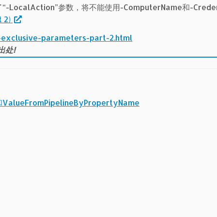
ocalAction”参数，将不能使用-ComputerName和-Creden
t 2)
-exclusive-parameters-part-2.html
出处!
ValueFromPipelineByPropertyName