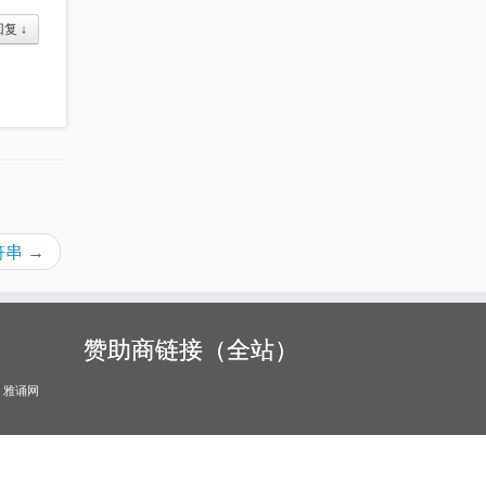
回复
↓
符串
→
赞助商链接（全站）
雅诵网