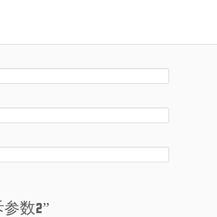
互斥参数2
”