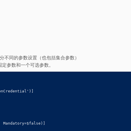
e”来区分不同的参数设置（也包括集合参数）
固定参数和一个可选参数。
nCredential')]

 Mandatory=$false)]
