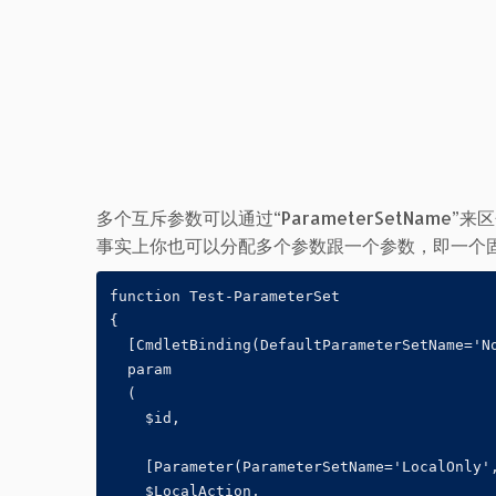
多个互斥参数可以通过“ParameterSetNam
事实上你也可以分配多个参数跟一个参数，即一个
function Test-ParameterSet

{

  [CmdletBinding(DefaultParameterSetName='No
  param

  (

    $id,

    [Parameter(ParameterSetName='LocalOnly',
    $LocalAction,
