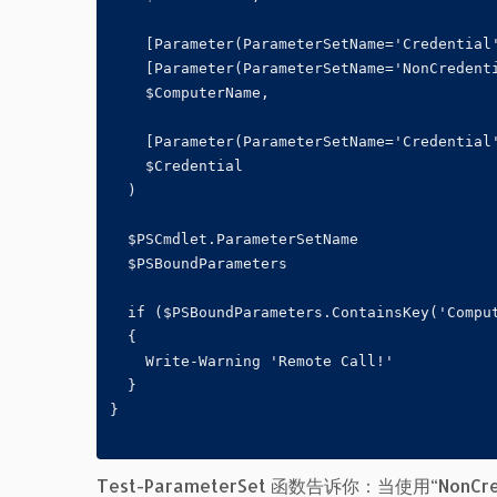
    [Parameter(ParameterSetName='Credential'
    [Parameter(ParameterSetName='NonCredenti
    $ComputerName,

    [Parameter(ParameterSetName='Credential'
    $Credential

  )

  $PSCmdlet.ParameterSetName

  $PSBoundParameters

  if ($PSBoundParameters.ContainsKey('Comput
  {

    Write-Warning 'Remote Call!'

  }

}

Test-ParameterSet 函数告诉你：当使用“NonCr