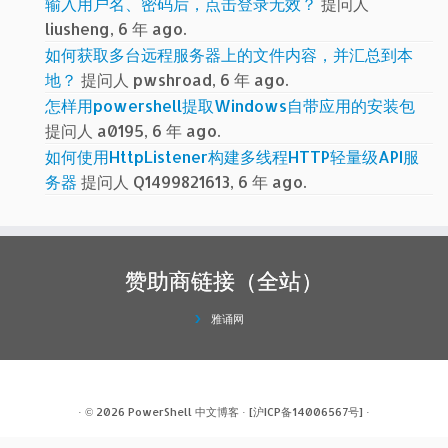
输入用户名、密码后，点击登录无效？
提问人
liusheng, 6 年 ago.
如何获取多台远程服务器上的文件内容，并汇总到本
地？
提问人 pwshroad, 6 年 ago.
怎样用powershell提取Windows自带应用的安装包
提问人 a0195, 6 年 ago.
如何使用HttpListener构建多线程HTTP轻量级API服
务器
提问人 Q1499821613, 6 年 ago.
赞助商链接（全站）
雅诵网
· © 2026
PowerShell 中文博客
·
[沪ICP备14006567号]
·