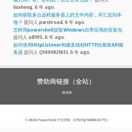
liusheng, 6 年 ago.
如何获取多台远程服务器上的文件内容，并汇总到本
地？
提问人 pwshroad, 6 年 ago.
怎样用powershell提取Windows自带应用的安装包
提问人 a0195, 6 年 ago.
如何使用HttpListener构建多线程HTTP轻量级API服
务器
提问人 Q1499821613, 6 年 ago.
赞助商链接（全站）
雅诵网
· © 2026
PowerShell 中文博客
·
[沪ICP备14006567号]
·