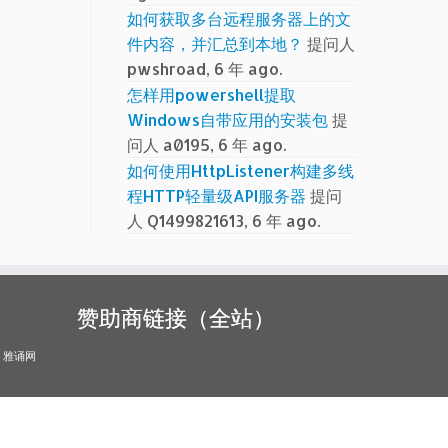
如何获取多台远程服务器上的文
件内容，并汇总到本地？
提问人
pwshroad, 6 年 ago.
怎样用powershell提取
Windows自带应用的安装包
提
问人 a0195, 6 年 ago.
如何使用HttpListener构建多线
程HTTP轻量级API服务器
提问
人 Q1499821613, 6 年 ago.
赞助商链接（全站）
雅诵网