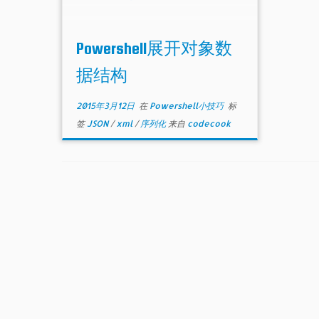
Powershell展开对象数
据结构
2015年3月12日
在
Powershell小技巧
标
签
JSON
/
xml
/
序列化
来自
codecook