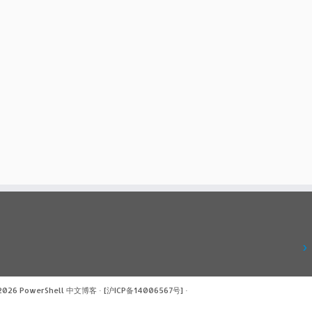
 2026
PowerShell 中文博客
·
[沪ICP备14006567号]
·