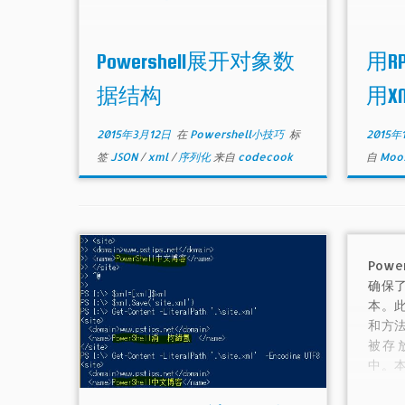
Powershell展开对象数
用RP
据结构
用X
2015年3月12日
在
Powershell小技巧
标
2015年
签
JSON
/
xml
/
序列化
来自
codecook
自
Moos
Pow
确保
本。
和方
被存放
中。
的XM