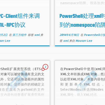
namespace陷阱。我添加的
点带有xmlns=""这样的命
但是我不想要它。我要
C-Client组件来调
PowerShell处理xm
attribute没有命名空间，
要它。
ML-RPC协议
到的namespace陷
1月2日
在
第三方组件
标签
xml
来
2014年6月18日
在
Powershell
er Lee
签
xml
来自
Mooser Lee
2
erShell扩展类型系统（ETS）
在PowerShell中使用[xml
了对象可以被转换成有意义的文
XML文本转换成XML对象，然
此外，它还可以传递额外的属性
以处理XML对象。本篇内容包
法给对象。这些操作的精确定义
和更新单个XML结点
在扩展名为.ps1xml的文件
SelectNodes()来选择Node
本文内容包括查看扩展类型系统
XML属性，插入XML结点。
L数据和查找预定义的视图。