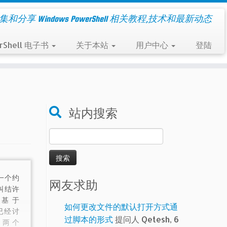
集和分享 Windows PowerShell 相关教程,技术和最新动态
rShell 电子书
关于本站
用户中心
登陆
站内搜索
搜
索：
是一个约
网友求助
纠结许
 基于
如何更改文件的默认打开方式通
 已经讨
过脚本的形式
提问人 Qetesh, 6
两个