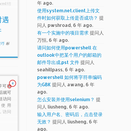
年 ago.
xml结
使用system.net.client上传文
名空间，
添加的
件时如何获取上传是否成功？
提
l时遇
但是我想
问人 pwshroad, 6 年 ago.
阱
有一个实施中的项目需求
提问人
万恒, 6 年 ago.
小技巧
标
请问如何使用powershell 在
outlook中把某个用户的邮箱的
邮件导出成.pst 文件
提问人
seahillpass, 6 年 ago.
powershell 如何将字符串编码
为GBK
提问人 awang, 6 年
4
]即可将
ago.
后就可
怎么安装并使用selenium？
提
括访问
，使用
问人 liusheng, 6 年 ago.
s，访问
输入用户名、密码后，点击登录
无效？
提问人 liusheng, 6 年
ago.