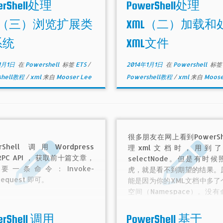
erShell处理
PowerShell处理
L（三）浏览扩展类
XML（二）加载和
系统
XML文件
1月1日
在
Powershell
标签
ETS
/
2014年1月1日
在
Powershell
标签
shell教程
/
xml
来自
Mooser Lee
Powershell教程
/
xml
来自
Moose
很多朋友在网上看到PowerSh
erShell 调用Wordpress
理xml文档时，用到
-RPC API ， 获取前十篇文章，
selectNode。但是有时
要一条命令：Invoke-
虎，就是看不到期望的结果。
equest 即可。
能是因为你的XML文档中多了
空间（Namespace）。没
间时，Name就是Name,有
间后
erShell 调用
PowerShell 基于