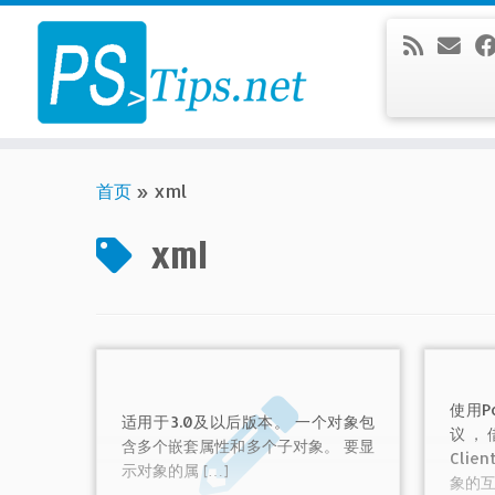
Skip
to
content
首页
»
xml
xml
使用Po
适用于3.0及以后版本。 一个对象包
议，借
含多个嵌套属性和多个子对象。 要显
Clie
示对象的属 […]
象的