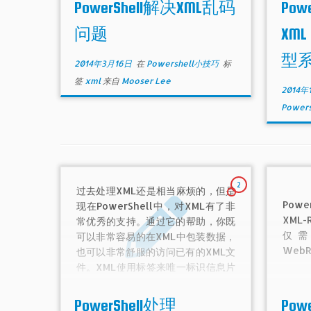
PowerShell解决XML乱码
Pow
问题
XM
型
2014年3月16日
在
Powershell小技巧
标
签
xml
来自
Mooser Lee
2014年
Power
2
过去处理XML还是相当麻烦的，但是
Pow
现在PowerShell中，对XML有了非
XML
常优秀的支持。通过它的帮助，你既
仅需
可以非常容易的在XML中包装数据，
WebR
也可以非常舒服的访问已有的XML文
件。XML使用标签来唯一标识信息片
段，一个标签像网站中的HTML文档
使用的一样，是一对尖括号。
PowerShell处理
Pow