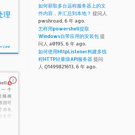
如何获取多台远程服务器上的文
件内容，并汇总到本地？
提问人
处理
pwshroad, 6 年 ago.
怎样用powershell提取
Windows自带应用的安装包
提
问人 a0195, 6 年 ago.
r Lee
如何使用HttpListener构建多线
程HTTP轻量级API服务器
提问
人 Q1499821613, 6 年 ago.
2
ell处
了一个
候照猫画
原因可
个命名
有命名空
了命名空
，