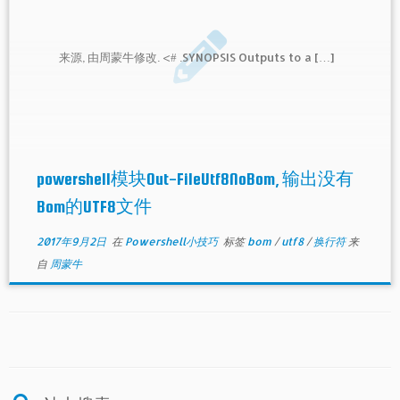
来源, 由周蒙牛修改. <# .SYNOPSIS Outputs to a […]
powershell模块Out-FileUtf8NoBom, 输出没有
Bom的UTF8文件
2017年9月2日
在
Powershell小技巧
标签
bom
/
utf8
/
换行符
来
自
周蒙牛