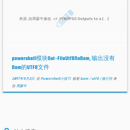
来源, 由周蒙牛修改. <# .SYNOPSIS Outputs to a […]
powershell模块Out-FileUtf8NoBom, 输出没有
Bom的UTF8文件
2017年9月2日
在
Powershell小技巧
标签
bom
/
utf8
/
换行符
来
自
周蒙牛