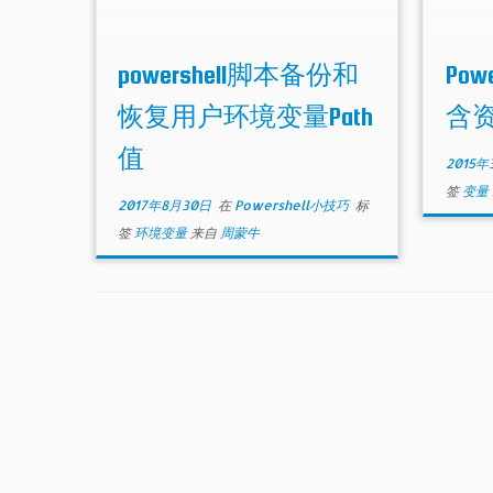
powershell脚本备份和
Po
恢复用户环境变量Path
含
值
2015年
签
变量
2017年8月30日
在
Powershell小技巧
标
签
环境变量
来自
周蒙牛