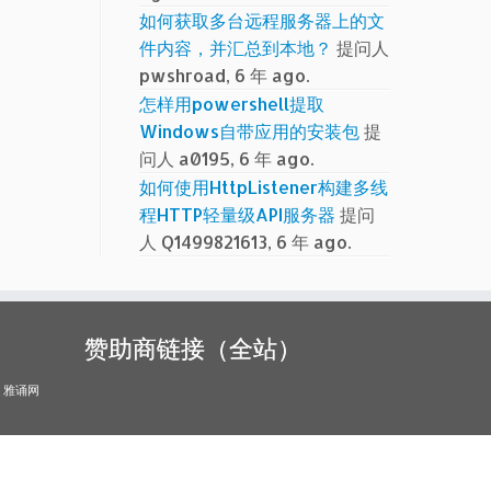
如何获取多台远程服务器上的文
件内容，并汇总到本地？
提问人
pwshroad, 6 年 ago.
怎样用powershell提取
Windows自带应用的安装包
提
问人 a0195, 6 年 ago.
如何使用HttpListener构建多线
程HTTP轻量级API服务器
提问
人 Q1499821613, 6 年 ago.
赞助商链接（全站）
雅诵网