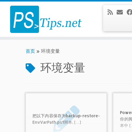
Skip
to
content
首页
»
环境变量
环境变量
Pow
把以下内容保存为backup-restore-
你的
EnvVarPath.ps1脚本. […]
本中 [