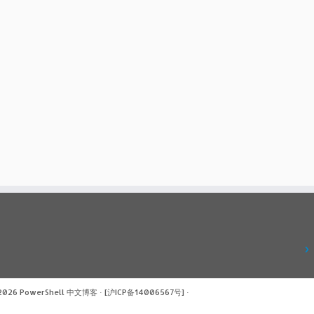
 2026
PowerShell 中文博客
·
[沪ICP备14006567号]
·