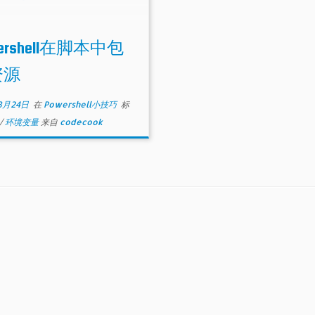
wershell在脚本中包
资源
3月24日
在
Powershell小技巧
标
/
环境变量
来自
codecook