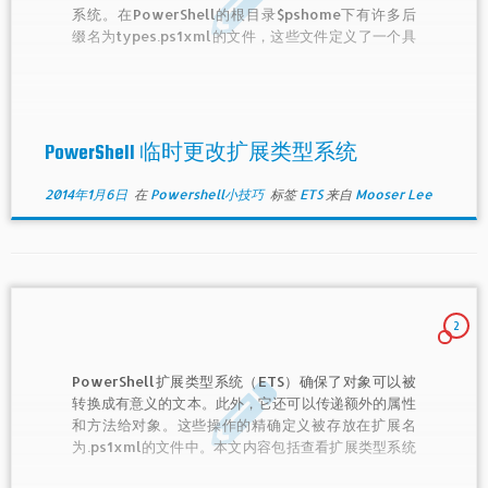
系统。在PowerShell的根目录$pshome下有许多后
缀名为types.ps1xml的文件，这些文件定义了一个具
体的类型在PowerShell 控制台中应当显示那些属性，
应当隐藏那些属性，以及以怎么的格式和宽度显示等配
置信息。本文重点：扩展类型系统介绍；Update-
Typedata命令介绍；Update-Typedata 实战。
PowerShell 临时更改扩展类型系统
2014年1月6日
在
Powershell小技巧
标签
ETS
来自
Mooser Lee
2
PowerShell扩展类型系统（ETS）确保了对象可以被
转换成有意义的文本。此外，它还可以传递额外的属性
和方法给对象。这些操作的精确定义被存放在扩展名
为.ps1xml的文件中。本文内容包括查看扩展类型系统
的XML数据和查找预定义的视图。