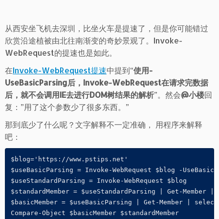
从西安坐飞机去深圳，比坐火车是提速了，但是你可能错过
欣赏沿途植被由北往南渐变的奇妙景观了。Invoke-
WebRequest的提速也是如此。
在
Invoke-WebRequest提速
中提到“
使用-
UseBasicParsing后，Invoke-WebRequest在请求完数据
后，就不会调用IE去进行DOM树结果的解析
”。然会
@小楼
回
复：”用了这个参数少了很多东西。”
那到底少了什么呢？文字解释不一定准确， 用程序来解释
吧：
$blog='https://www.pstips.net'

$useBasicParsing = Invoke-WebRequest $blog -UseBasicPa
$useStandardParsing = Invoke-WebRequest $blog

$standardMember = $useStandardParsing | Get-Member | 
$basicMember = $useBasicParsing | Get-Member | select 
Compare-Object $basicMember $standardMember