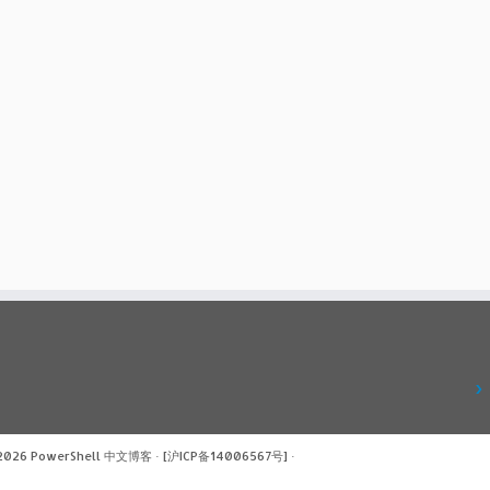
 2026
PowerShell 中文博客
·
[沪ICP备14006567号]
·