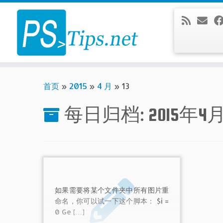
Skip
to
content
首页
»
2015
»
4 月
»
13
每日归档:
2015年4
如果需要将某个文件夹中所有图片重
命名，你可以试一下这个脚本： $i =
0 Ge […]