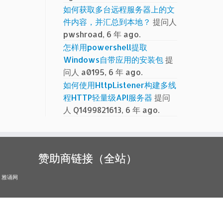
如何获取多台远程服务器上的文
件内容，并汇总到本地？
提问人
pwshroad, 6 年 ago.
怎样用powershell提取
Windows自带应用的安装包
提
问人 a0195, 6 年 ago.
如何使用HttpListener构建多线
程HTTP轻量级API服务器
提问
人 Q1499821613, 6 年 ago.
赞助商链接（全站）
雅诵网