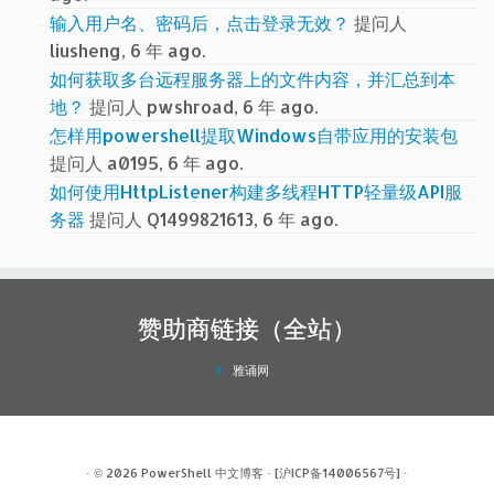
输入用户名、密码后，点击登录无效？
提问人
liusheng, 6 年 ago.
如何获取多台远程服务器上的文件内容，并汇总到本
地？
提问人 pwshroad, 6 年 ago.
怎样用powershell提取Windows自带应用的安装包
提问人 a0195, 6 年 ago.
如何使用HttpListener构建多线程HTTP轻量级API服
务器
提问人 Q1499821613, 6 年 ago.
赞助商链接（全站）
雅诵网
· © 2026
PowerShell 中文博客
·
[沪ICP备14006567号]
·