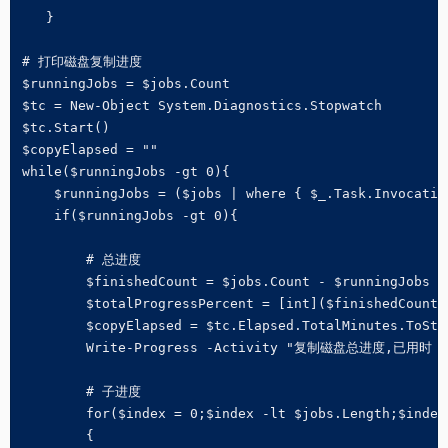
   }

# 打印磁盘复制进度

$runningJobs = $jobs.Count

$tc = New-Object System.Diagnostics.Stopwatch

$tc.Start()

$copyElapsed = ""

while($runningJobs -gt 0){

    $runningJobs = ($jobs | where { $_.Task.Invocatio
    if($runningJobs -gt 0){

        # 总进度

        $finishedCount = $jobs.Count - $runningJobs

        $totalProgressPercent = [int]($finishedCount *
        $copyElapsed = $tc.Elapsed.TotalMinutes.ToStri
        Write-Progress -Activity "复制磁盘总进度,已用时 $cop
        # 子进度

        for($index = 0;$index -lt $jobs.Length;$index+
        {
