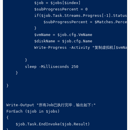
            $job = $jobs[$index]

            $subProgressPercent = 0

            if($job.Task.Streams.Progress[-1].StatusD
                $subProgressPercent = $Matches.Percent
            }

            $vmName = $job.cfg.VmName

            $diskName = $job.cfg.Name

            Write-Progress -Activity "复制虚拟机[$vmName
        }

        sleep -Milliseconds 250

    }

}

Write-Output "所有Job已执行完毕，输出如下:"

ForEach ($job in $jobs)

{

    $job.Task.EndInvoke($job.Result)
