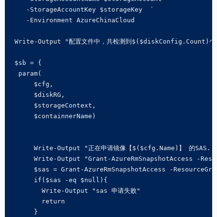
    -StorageAccountKey $storageKey  `

    -Environment AzureChinaCloud

 Write-Output "配置文件中，共检测到$($diskConfig.Count)个
 $sb = {

  param(

      $cfg,

      $diskRG,

      $storageContext,

      $containnerName)

      Write-Output "正在申请镜像【$($cfg.Name)】 的SAS.."
      Write-Output "Grant-AzureRmSnapshotAccess -Reso
      $sas = Grant-AzureRmSnapshotAccess -ResourceGro
      if($sas -eq $null){

        Write-Output "sas 申请失败"

        return

      }
