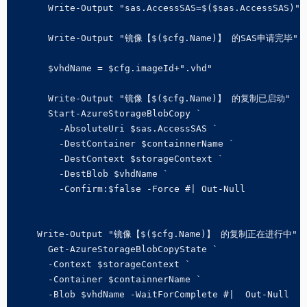
      Write-Output "sas.AccessSAS=$($sas.AccessSAS)"

      Write-Output "镜像【$($cfg.Name)】 的SAS申请完毕"

      $vhdName = $cfg.imageId+".vhd"

      Write-Output "镜像【$($cfg.Name)】 的复制已启动"

      Start-AzureStorageBlobCopy `

        -AbsoluteUri $sas.AccessSAS `

        -DestContainer $containnerName `

        -DestContext $storageContext `

        -DestBlob $vhdName `

        -Confirm:$false -Force #| Out-Null

    Write-Output "镜像【$($cfg.Name)】 的复制正在进行中"

      Get-AzureStorageBlobCopyState `

      -Context $storageContext `

      -Container $containnerName `

      -Blob $vhdName -WaitForComplete #|  Out-Null
