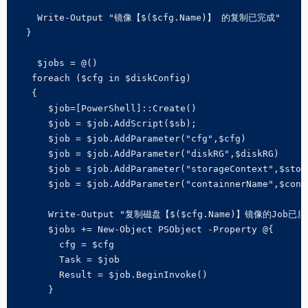
    Write-Output "镜像【$($cfg.Name)】 的复制已完成"

  }

    $jobs = @()    

   foreach ($cfg in $diskConfig)

   {

      $job=[PowerShell]::Create()

      $job = $job.AddScript($sb);

      $job = $job.AddParameter("cfg",$cfg)

      $job = $job.AddParameter("diskRG",$diskRG)

      $job = $job.AddParameter("storageContext",$stora
      $job = $job.AddParameter("containnerName",$conta
      Write-Output "复制磁盘【$($cfg.Name)】镜像的Job已启动
      $jobs += New-Object PSObject -Property @{

        cfg = $cfg

        Task = $job

        Result = $job.BeginInvoke()

      }
