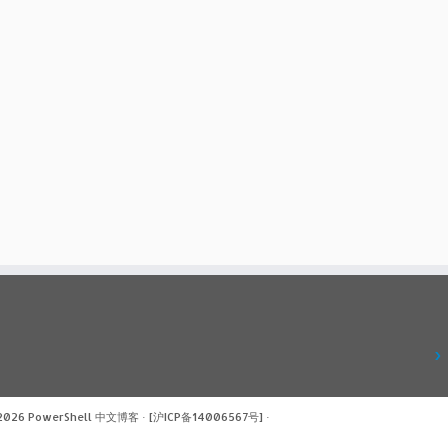
 2026
PowerShell 中文博客
·
[沪ICP备14006567号]
·