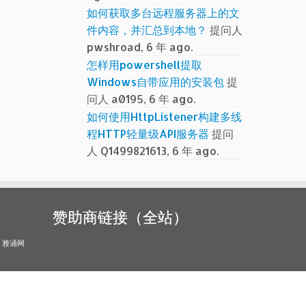
如何获取多台远程服务器上的文
件内容，并汇总到本地？
提问人
pwshroad, 6 年 ago.
怎样用powershell提取
Windows自带应用的安装包
提
问人 a0195, 6 年 ago.
如何使用HttpListener构建多线
程HTTP轻量级API服务器
提问
人 Q1499821613, 6 年 ago.
赞助商链接（全站）
雅诵网