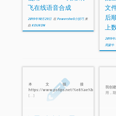
飞在线语音合成
文
后
2019年10月29日
在
Powershell小技巧
来
自
KOUKON
上
2019年
周蒙牛
本文链接：
我创建了
https://www.pstips.net/%e8%ae%be%e
用，期
[…]