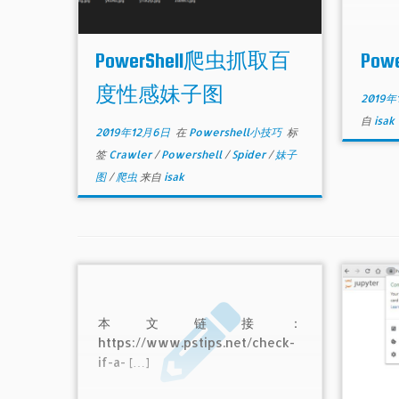
PowerShell爬虫抓取百
Pow
度性感妹子图
2019年
自
isak
2019年12月6日
在
Powershell小技巧
标
签
Crawler
/
Powershell
/
Spider
/
妹子
图
/
爬虫
来自
isak
本文链接：
https://www.pstips.net/check-
if-a- […]