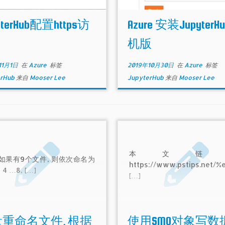
yterHub配置https访
Azure 安装JupyterH
机版
11月1日
在
Azure
标签
2019年10月30日
在
Azure
标签
erHub
来自
Mooser Lee
JupyterHub
来自
Mooser Lee
本文链
 如果有9个文件, 则依次命名为
https://www.pstips.net/
3, 4 …8, […]
[…]
重命名文件, 根据
使用SMO对象写数