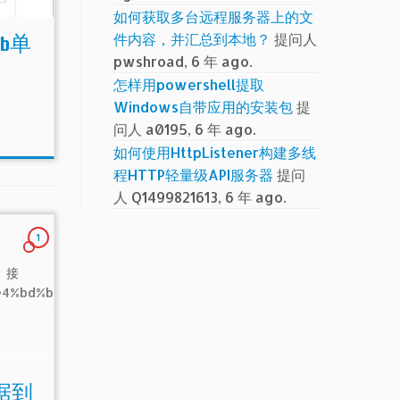
如何获取多台远程服务器上的文
件内容，并汇总到本地？
提问人
ub单
pwshroad, 6 年 ago.
怎样用powershell提取
Windows自带应用的安装包
提
问人 a0195, 6 年 ago.
如何使用HttpListener构建多线
程HTTP轻量级API服务器
提问
人 Q1499821613, 6 年 ago.
1
接：
%e4%bd%bf%e
据到