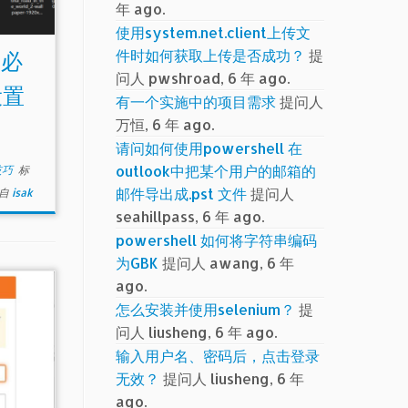
年 ago.
使用system.net.client上传文
件时如何获取上传是否成功？
提
载必
问人 pwshroad, 6 年 ago.
设置
有一个实施中的项目需求
提问人
万恒, 6 年 ago.
请问如何使用powershell 在
outlook中把某个用户的邮箱的
小技巧
标
邮件导出成.pst 文件
提问人
自
isak
seahillpass, 6 年 ago.
powershell 如何将字符串编码
为GBK
提问人 awang, 6 年
ago.
怎么安装并使用selenium？
提
问人 liusheng, 6 年 ago.
输入用户名、密码后，点击登录
无效？
提问人 liusheng, 6 年
ago.