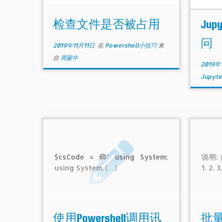
检查文件是否被占用
Jup
问
2019年11月11日
在
Powershell小技巧
来
自
周蒙牛
2019年
Jupyt
$csCode = @" using System;
说明:
using System. […]
1, 2, 
使用Powershell调用讯
批量