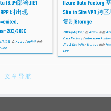
tu 16.04部署.NET
Azure Data Factory
e APP 时出现
Site to Site VPN 跨
=exited,
复制Storage
us=203/EXEC
2019年4月15日
在
Azure
标签
Az
Data Factory
/
Interation Runti
4月19日
在
Azure
/
未分类
来自
Site 2 Site VPN
/
Storage
来自
Mo
 Lee
Lee
文章导航