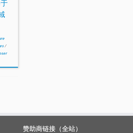
 基于
区域
ure
mes
/
oser
赞助商链接（全站）