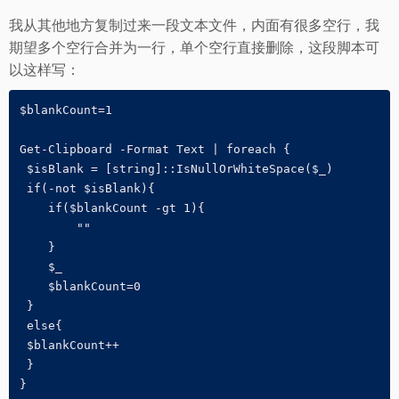
我从其他地方复制过来一段文本文件，内面有很多空行，我
期望多个空行合并为一行，单个空行直接删除，这段脚本可
以这样写：
$blankCount=1

Get-Clipboard -Format Text | foreach {

 $isBlank = [string]::IsNullOrWhiteSpace($_)

 if(-not $isBlank){

    if($blankCount -gt 1){

        ""

    }

    $_

    $blankCount=0

 }

 else{

 $blankCount++

 }

}