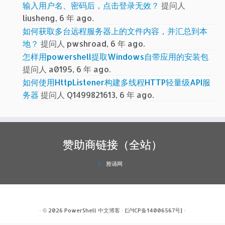
输入用户名、密码后，点击登录无效？
提问人
liusheng, 6 年 ago.
如何获取多台远程服务器上的文件内容，并汇总到本
地？
提问人 pwshroad, 6 年 ago.
怎样用powershell提取Windows自带应用的安装包
提问人 a0195, 6 年 ago.
如何使用HttpListener构建多线程HTTP轻量级API服
务器
提问人 Q1499821613, 6 年 ago.
赞助商链接（全站）
雅诵网
· © 2026
PowerShell 中文博客
·
[沪ICP备14006567号]
·