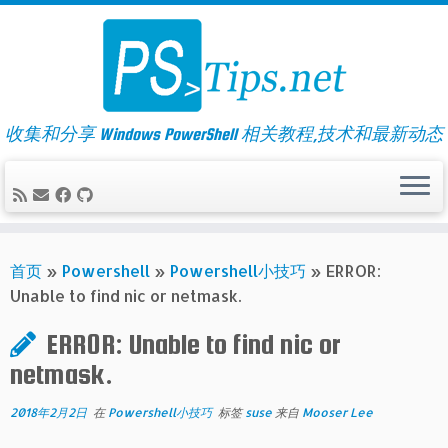
Skip
to
content
收集和分享 Windows PowerShell 相关教程,技术和最新动态
首页
»
Powershell
»
Powershell小技巧
»
ERROR:
Unable to find nic or netmask.
ERROR: Unable to find nic or
netmask.
2018年2月2日
在
Powershell小技巧
标签
suse
来自
Mooser Lee