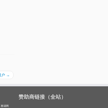
线用户
→
赞助商链接（全站）
雅诵网