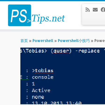
Skip
to
content
首页
»
Powershell
»
Powershell小技巧
»
Pow