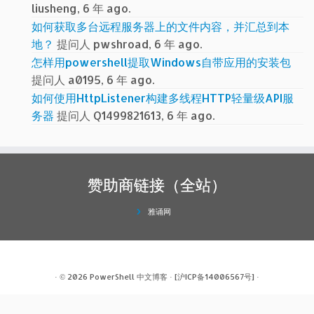
liusheng, 6 年 ago.
如何获取多台远程服务器上的文件内容，并汇总到本
地？
提问人 pwshroad, 6 年 ago.
怎样用powershell提取Windows自带应用的安装包
提问人 a0195, 6 年 ago.
如何使用HttpListener构建多线程HTTP轻量级API服
务器
提问人 Q1499821613, 6 年 ago.
赞助商链接（全站）
雅诵网
· © 2026
PowerShell 中文博客
·
[沪ICP备14006567号]
·