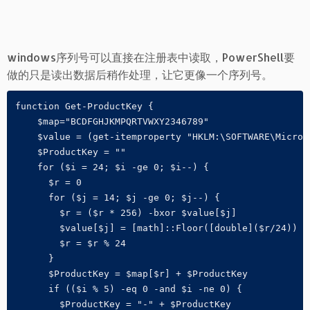
windows序列号可以直接在注册表中读取，PowerShell要
做的只是读出数据后稍作处理，让它更像一个序列号。
function Get-ProductKey {    

    $map="BCDFGHJKMPQRTVWXY2346789" 

    $value = (get-itemproperty "HKLM:\SOFTWARE\Micros
    $ProductKey = ""  

    for ($i = 24; $i -ge 0; $i--) { 

      $r = 0 

      for ($j = 14; $j -ge 0; $j--) { 

        $r = ($r * 256) -bxor $value[$j] 

        $value[$j] = [math]::Floor([double]($r/24)) 

        $r = $r % 24 

      } 

      $ProductKey = $map[$r] + $ProductKey 

      if (($i % 5) -eq 0 -and $i -ne 0) { 

        $ProductKey = "-" + $ProductKey 
