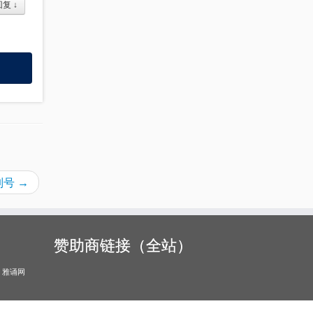
回复
↓
序列号
→
赞助商链接（全站）
雅诵网