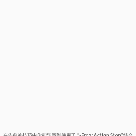
在先前的技巧中你能观察到使用了 “-ErrorAction Stop”结合