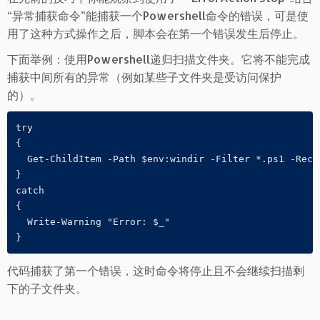
“异常捕获命令”能捕获一个Powershell命令的错误，可是使
用了这种方式操作之后，脚本会在第一个错误发生后停止。
下面举例：使用Powershell递归扫描文件夹。它将不能完成
捕获中间所有的异常（例如某些子文件夹是受访问保护
的）。
try

{

  Get-ChildItem -Path $env:windir -Filter *.ps1 -Recur
}

catch

{

  Write-Warning "Error: $_"

}
代码捕获了第一个错误，这时命令将停止且不会继续扫描剩
下的子文件夹。