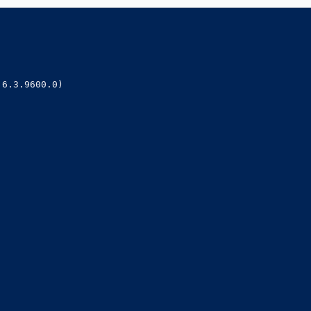
                                                        
                                                        
                                                        