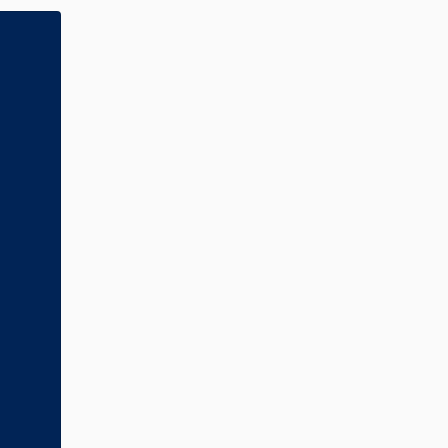
                   

                   

                  
