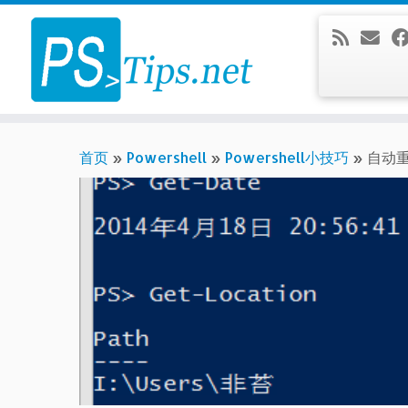
Skip
to
content
首页
»
Powershell
»
Powershell小技巧
»
自动重