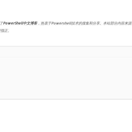
了
PowerShell中文博客
，热衷于Powershell技术的搜集和分享。本站部分内容来
评指正。