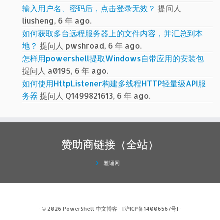
输入用户名、密码后，点击登录无效？
提问人
liusheng, 6 年 ago.
如何获取多台远程服务器上的文件内容，并汇总到本
地？
提问人 pwshroad, 6 年 ago.
怎样用powershell提取Windows自带应用的安装包
提问人 a0195, 6 年 ago.
如何使用HttpListener构建多线程HTTP轻量级API服
务器
提问人 Q1499821613, 6 年 ago.
赞助商链接（全站）
雅诵网
· © 2026
PowerShell 中文博客
·
[沪ICP备14006567号]
·