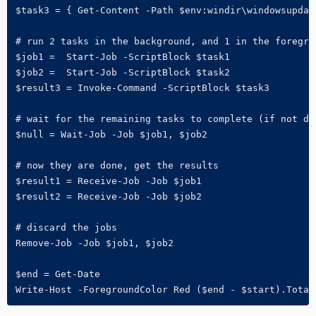
$task3 = { Get-Content -Path $env:windir\windowsupdat
# run 2 tasks in the background, and 1 in the foregrou
$job1 =  Start-Job -ScriptBlock $task1 

$job2 =  Start-Job -ScriptBlock $task2 

$result3 = Invoke-Command -ScriptBlock $task3

# wait for the remaining tasks to complete (if not don
$null = Wait-Job -Job $job1, $job2

# now they are done, get the results

$result1 = Receive-Job -Job $job1

$result2 = Receive-Job -Job $job2

# discard the jobs

Remove-Job -Job $job1, $job2

$end = Get-Date

Write-Host -ForegroundColor Red ($end - $start).Total