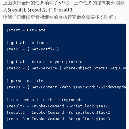
上面执行全部的任务消耗了5.9秒。三个任务的结果将分别存
入$result1, $result2, 和 $result3.
让我们再继续查看相继在前台执行完命令需要多长时间：
$start = Get-Date

# get all hotfixes

$task1 = { Get-Hotfix }

# get all scripts in your profile

$task2 = { Get-Service | Where-Object Status -eq Runni
# parse log file

$task3 = { Get-Content -Path $env:windir\windowsupdat
# run them all in the foreground:

$result1 = Invoke-Command -ScriptBlock $task1 

$result2 = Invoke-Command -ScriptBlock $task2 

$result3 = Invoke-Command -ScriptBlock $task3
