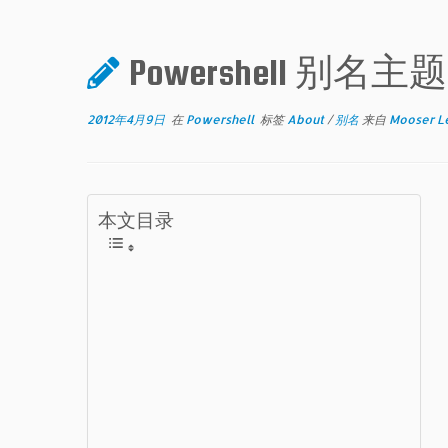
Powershell 别名主题
2012年4月9日
在
Powershell
标签
About
/
别名
来自
Mooser L
本文目录
主
题
简
短
说
明
详
细
说