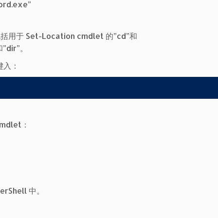
ord.exe”
 Set-Location cmdlet 的”cd”和
和”dir”。
键入：
mdlet：
erShell 中。