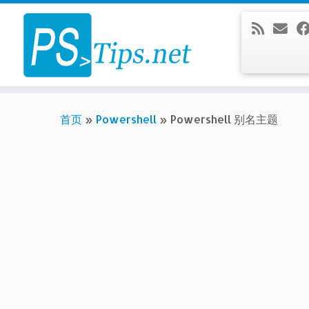
Skip
to
content
首页
»
Powershell
»
Powershell 别名主题