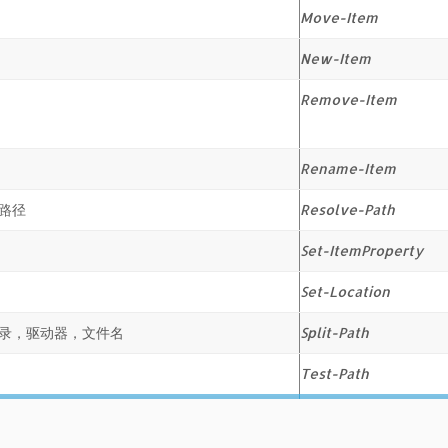
Move-Item
New-Item
Remove-Item
Rename-Item
路径
Resolve-Path
Set-ItemProperty
Set-Location
录，驱动器，文件名
Split-Path
Test-Path