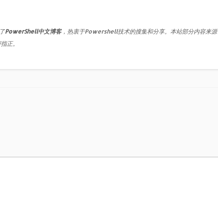
了
PowerShell中文博客
，热衷于Powershell技术的搜集和分享。本站部分内容来
评指正。