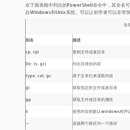
在下面表格中列出的PowerShell命令中，其
自Windows和Unix系统。可以让初学者可以非
非
别名
描述
cp, cpi
复制文件或者目录
Dir, ls, gci
列出目录的内容
type, cat, gc
基于文本行来读取内容
gi
获取指定的文件或者目录
gp
获取文件或目录的属性
ii
使用对应的默认windows程
—
连接两个路径为一个路径