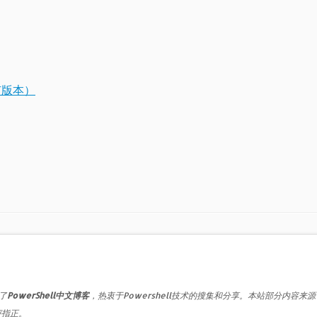
有版本）
了
PowerShell中文博客
，热衷于Powershell技术的搜集和分享。本站部分内容来
评指正。