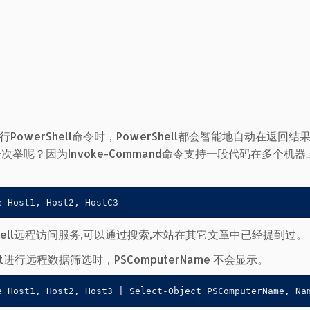
行PowerShell命令时，PowerShell都会智能地自动在返回结
一次举呢？因为Invoke-Command命令支持一段代码在多个机
e Host1, Host2, HostC3
hell远程访问服务,可以通过搜索,本站在其它文章中已经提到过。
t进行远程数据筛选时，PSComputerName 不会显示。
e Host1, Host2, Host3 | Select-Object PSComputerName, Na