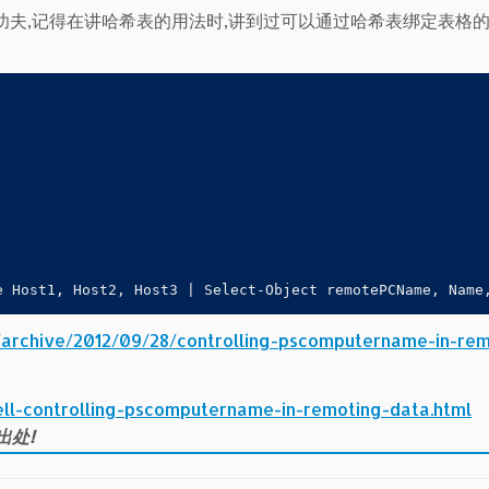
e上下功夫,记得在讲哈希表的用法时,讲到过可以通过哈希表绑定表格
e Host1, Host2, Host3 | Select-Object remotePCName, Name
s/archive/2012/09/28/controlling-pscomputername-in-rem
ll-controlling-pscomputername-in-remoting-data.html
出处!