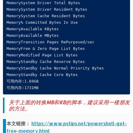
MemorySystem Driver Total Bytes

MemorySystem Driver Resident Bytes

MemorySystem Cache Resident Bytes

Memory% Committed Bytes In Use

MemoryAvailable KBytes

MemoryAvailable MBytes

MemoryTransition Pages RePurposed/sec

MemoryFree & Zero Page List Bytes

MemoryModified Page List Bytes

MemoryStandby Cache Reserve Bytes

MemoryStandby Cache Normal Priority Bytes

MemoryStandby Cache Core Bytes

可用内存:1.69GB

可用内存:1731MB
关于上面的转换MB和KB的脚本，建议采用一楼朋友
的方法。
本文链接：
https://www.pstips.net/powershell-get-
free-memory.html