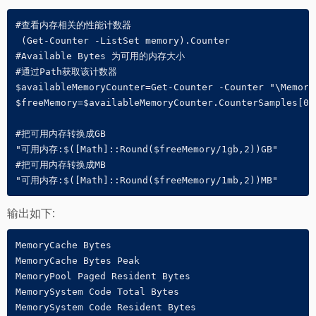
#查看内存相关的性能计数器

 (Get-Counter -ListSet memory).Counter

#Available Bytes 为可用的内存大小

#通过Path获取该计数器

$availableMemoryCounter=Get-Counter -Counter "\Memory\
$freeMemory=$availableMemoryCounter.CounterSamples[0].
#把可用内存转换成GB

"可用内存:$([Math]::Round($freeMemory/1gb,2))GB"

#把可用内存转换成MB

"可用内存:$([Math]::Round($freeMemory/1mb,2))MB"
输出如下:
MemoryCache Bytes

MemoryCache Bytes Peak

MemoryPool Paged Resident Bytes

MemorySystem Code Total Bytes

MemorySystem Code Resident Bytes
