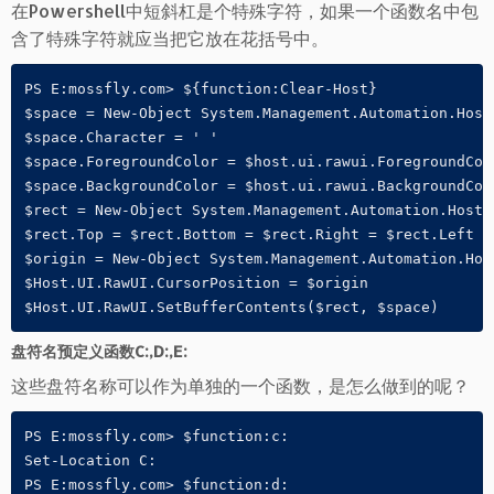
在Powershell中短斜杠是个特殊字符，如果一个函数名中包
含了特殊字符就应当把它放在花括号中。
PS E:mossfly.com> ${function:Clear-Host}

$space = New-Object System.Management.Automation.Host.
$space.Character = ' '

$space.ForegroundColor = $host.ui.rawui.ForegroundColo
$space.BackgroundColor = $host.ui.rawui.BackgroundColo
$rect = New-Object System.Management.Automation.Host.R
$rect.Top = $rect.Bottom = $rect.Right = $rect.Left = 
$origin = New-Object System.Management.Automation.Host
$Host.UI.RawUI.CursorPosition = $origin

$Host.UI.RawUI.SetBufferContents($rect, $space)
盘符名预定义函数C:,D:,E:
这些盘符名称可以作为单独的一个函数，是怎么做到的呢？
PS E:mossfly.com> $function:c:

Set-Location C:

PS E:mossfly.com> $function:d:
