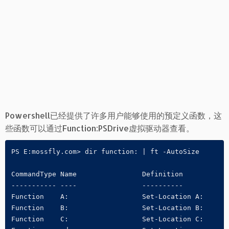
Powershell已经提供了许多用户能够使用的预定义函数，这
些函数可以通过Function:PSDrive虚拟驱动器查看。
PS E:mossfly.com> dir function: | ft -AutoSize

CommandType Name                Definition

----------- ----                ----------

Function    A:                  Set-Location A:

Function    B:                  Set-Location B:

Function    C:                  Set-Location C:
