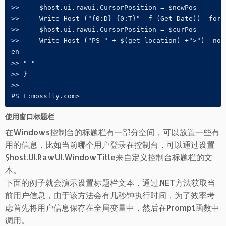
>>     $host.ui.rawui.CursorPosition = $newPos

>>     Write-Host ("{0:D} {0:T}" -f (Get-Date)) -foreg
>>     $host.ui.rawui.CursorPosition = $curPos

>>     Write-Host ("PS " + $(get-location) +">") -non
en

>> " "

>> }

>>

PS E:mossfly.com>                                   
使用窗口标题栏
在Windows控制台的标题栏有一部分空间，可以放置一些有
用的信息，比如当前哪个用户登录在控制台，可以通过设置
$host.UI.RawUI.WindowTitle来自定义控制台标题栏的文
本。
下面的例子就会演示设置标题栏文本，通过.NET方法获取当
前用户信息，由于该方法会有几秒钟执行时间，为了效率考
虑首先将用户信息保存在全局变量中，然后在Prompt函数中
调用。