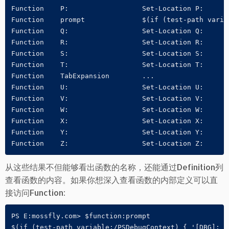
Function    P:                  Set-Location P:

Function    prompt              $(if (test-path varia
Function    Q:                  Set-Location Q:

Function    R:                  Set-Location R:

Function    S:                  Set-Location S:

Function    T:                  Set-Location T:

Function    TabExpansion        ...

Function    U:                  Set-Location U:

Function    V:                  Set-Location V:

Function    W:                  Set-Location W:

Function    X:                  Set-Location X:

Function    Y:                  Set-Location Y:

Function    Z:                  Set-Location Z:
从这些结果不但能够看出函数的名称，还能通过Definition列
查看函数的内容。如果你想深入查看函数的内部定义可以直
接访问Function:
PS E:mossfly.com> $function:prompt

$(if (test-path variable:/PSDebugContext) { '[DBG]: '