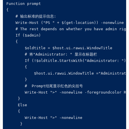
Function prompt

{

    # 输出标准的提示信息:

    Write-Host ("PS " + $(get-location)) -nonewline

    # The rest depends on whether you have admin right
    If ($admin)

    {

        $oldtitle = $host.ui.rawui.WindowTitle

        # 将"Administrator: " 显示在标题栏

        If (!$oldtitle.StartsWith("Administrator: "))

        {

            $host.ui.rawui.WindowTitle ="Administrator
        }

        #  Prompt结尾显示红色的尖括号

        Write-Host ">" -nonewline -foregroundcolor Red
     }

     Else

     {

        Write-Host ">" -nonewline

      }
