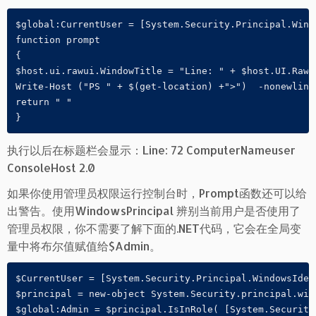
$global:CurrentUser = [System.Security.Principal.Wind
function prompt

{

$host.ui.rawui.WindowTitle = "Line: " + $host.UI.RawU
Write-Host ("PS " + $(get-location) +">")  -nonewline 
return " "

}
执行以后在标题栏会显示：Line: 72 ComputerNameuser
ConsoleHost 2.0
如果你使用管理员权限运行控制台时，Prompt函数还可以给
出警告。使用WindowsPrincipal 辨别当前用户是否使用了
管理员权限，你不需要了解下面的.NET代码，它会在全局变
量中将布尔值赋值给$Admin。
$CurrentUser = [System.Security.Principal.WindowsIdent
$principal = new-object System.Security.principal.win
$global:Admin = $principal.IsInRole( [System.Security