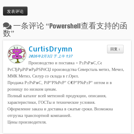
一条评论 “
Powershell查看支持的函
数
”
CurtisDrymn
回复
↓
2026年2月3日 于 上午 1:37
Производство и поставка – Р±РѕР»С‚С‹
РєСЂРµРїР»РµРЅРёСЏ производства Северсталь метиз, Мечел,
ММК Метиз, Силур со склада в г.Орел.
Продажа Р±РѕР»С‚ РіР°Р№РєР° С€Р°Р№Р±Р° оптом и в
розницу по низким ценам.
Полный каталог всей метизной продукции, описания,
характеристики, ГОСТы и технические условия.
Оформление заказа и доставка в сжатые сроки. Возможна
отгрузка транспортной компанией.
Цены производителя.