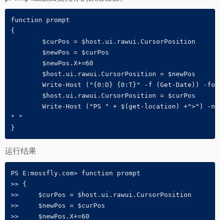
function prompt

{

	$curPos = $host.ui.rawui.CursorPosition

	$newPos = $curPos

	$newPos.X+=60

	$host.ui.rawui.CursorPosition = $newPos

	Write-Host ("{0:D} {0:T}" -f (Get-Date)) -foregroundcolor Yellow

	$host.ui.rawui.CursorPosition = $curPos

	Write-Host ("PS " + $(get-location) +">") -nonewline -foregroundcolor Green

" "

}
运行结果
PS E:mossfly.com> function prompt

>> {

>>     $curPos = $host.ui.rawui.CursorPosition

>>     $newPos = $curPos

>>     $newPos.X+=60
