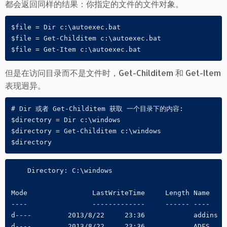
都会返回同样的结果：你指定的文件的文件对象。
$file = Dir c:\autoexec.bat

$file = Get-Childitem c:\autoexec.bat

$file = Get-Item c:\autoexec.bat
但是在访问目录而不是文件时，Get-Childitem 和 Get-Item
表现迥异。
# Dir 或者 Get-Childitem 获取 一个目录下的内容:

$directory = Dir c:\windows

$directory = Get-Childitem c:\windows

$directory
    Directory: C:\windows

Mode                LastWriteTime     Length Name

----                -------------     ------ ----

d----         2013/8/22     23:36            addins

d----         2013/8/22     23:36            ADFS
