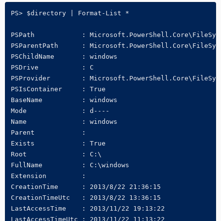
PS> $directory | Format-List *

PSPath            : Microsoft.PowerShell.Core\FileSyst
PSParentPath      : Microsoft.PowerShell.Core\FileSyst
PSChildName       : windows

PSDrive           : C

PSProvider        : Microsoft.PowerShell.Core\FileSyst
PSIsContainer     : True

BaseName          : windows

Mode              : d----

Name              : windows

Parent            :

Exists            : True

Root              : C:\

FullName          : C:\windows

Extension         :

CreationTime      : 2013/8/22 21:36:15

CreationTimeUtc   : 2013/8/22 13:36:15

LastAccessTime    : 2013/11/22 19:13:22

LastAccessTimeUtc : 2013/11/22 11:13:22
