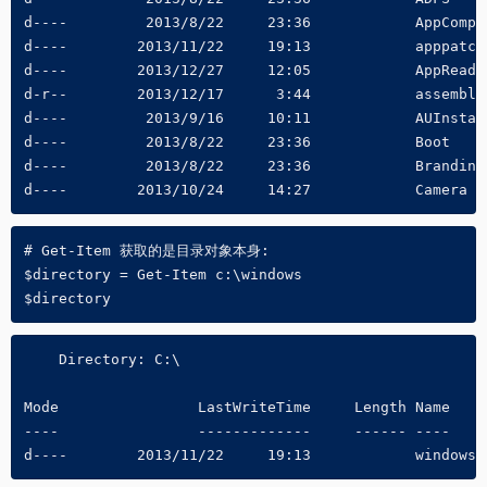
d----         2013/8/22     23:36            AppCompat
d----        2013/11/22     19:13            apppatch

d----        2013/12/27     12:05            AppReadin
d-r--        2013/12/17      3:44            assembly

d----         2013/9/16     10:11            AUInstall
d----         2013/8/22     23:36            Boot

d----         2013/8/22     23:36            Branding

d----        2013/10/24     14:27            Camera
# Get-Item 获取的是目录对象本身:

$directory = Get-Item c:\windows

$directory
    Directory: C:\

Mode                LastWriteTime     Length Name

----                -------------     ------ ----

d----        2013/11/22     19:13            windows