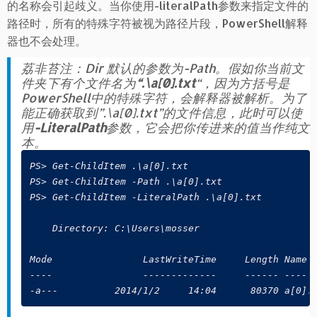
的名称会引起歧义。当你使用-literalPath参数来指定文件的
路径时，所有的特殊字符被视为路径片段，PowerShell解释
器也不会处理。
荔非苔注：Dir 默认的参数为-Path。假如你当前文
件夹下有个文件名为
“.\a[0].txt
“，因为方括号是
PowerShell中的特殊字符，会解释器被解析。为了
能正确获取到”.\a[0].txt”的文件信息，此时可以使
用
-LiteralPath
参数，它会把你传进来的值当作纯文
本。
PS> Get-ChildItem .\a[0].txt

PS> Get-ChildItem -Path .\a[0].txt

PS> Get-ChildItem -LiteralPath .\a[0].txt

    Directory: C:\Users\mosser

Mode                LastWriteTime     Length Name

----                -------------     ------ ----

-a---          2014/1/2     14:04      80370 a[0].