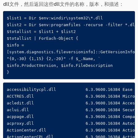
dll文件，然后返回这些dll文件的名称，版本，和描述：
$list1 = Dir $env:windir\system32\*.dll

$list2 = Dir $env:programfiles -recurse -filter *.dll

$totallist = $list1 + $list2

$totallist | ForEach-Object {

$info =

[system.diagnostics.fileversioninfo]::GetVersionInfo($
"{0,-30} {1,15} {2,-20}" -f $_.Name, `

$info.ProductVersion, $info.FileDescription

}
accessibilitycpl.dll            6.3.9600.16384 Ease of
ACCTRES.dll                     6.3.9600.16384 Micros
acledit.dll                     6.3.9600.16384 Access 
aclui.dll                       6.3.9600.16384 Securit
acppage.dll                     6.3.9600.16384 Compat
acproxy.dll                     6.3.9600.16384 Autochk
ActionCenter.dll                6.3.9600.16384 Action 
ActionCenterCPL.dll             6.3.9600.16384 Action 