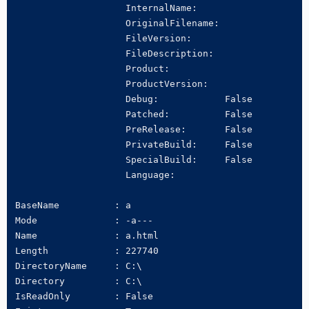
                    InternalName:

                    OriginalFilename:

                    FileVersion:

                    FileDescription:

                    Product:

                    ProductVersion:

                    Debug:            False

                    Patched:          False

                    PreRelease:       False

                    PrivateBuild:     False

                    SpecialBuild:     False

                    Language:

BaseName          : a

Mode              : -a---

Name              : a.html

Length            : 227740

DirectoryName     : C:\

Directory         : C:\

IsReadOnly        : False
