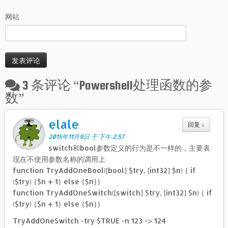
网站
3 条评论 “
Powershell处理函数的参
数
”
elale
回复
↓
2015年11月9日 于 下午 2:57
switch和bool参数定义的行为是不一样的，主要表
现在不使用参数名称的调用上
function TryAddOneBool([bool] $try, [int32] $n) { if
($try) {$n + 1} else {$n}}
function TryAddOneSwitch([switch] $try, [int32] $n) { if
($try) {$n + 1} else {$n}}
TryAddOneSwitch -try $TRUE -n 123 -> 124