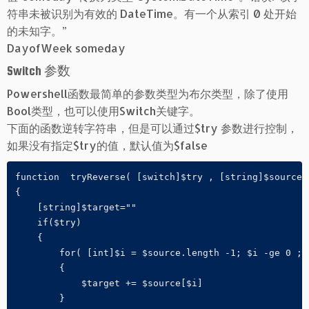
符串未被识别为有效的 DateTime。有一个从索引 0 处开始
的未知字。”
DayofWeek someday
Switch 参数
Powershell函数最简单的参数类型为布尔类型，除了使用
Bool类型，也可以使用Switch关键字。
下面的函数逆转字符串，但是可以通过$try 参数进行控制，
如果没有指定$try的值，默认值为$false
function  tryReverse( [switch]$try , [string]$source )
{

    [string]$target=""

    if($try)

    {

        for( [int]$i = $source.length -1; $i -ge 0 ;$i
        {

            $target += $source[$i]

        }
