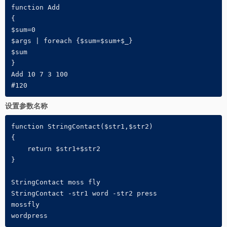
function Add

{

$sum=0

$args | foreach {$sum=$sum+$_}

$sum

}

Add 10 7 3 100

#120
设置参数名称
function StringContact($str1,$str2)

{

    return $str1+$str2

}

StringContact moss fly

StringContact -str1 word -str2 press

mossfly

wordpress