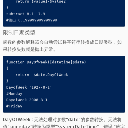
    return $value1-$value2

}

subtract 8.1  7.9

#输出 0.199999999999999
限制日期类型
函数的参数解释器会自动尝试将字符串转换成日期类型，如
果转换失败就是抛出异常。
function DayOfWeek([datetime]$date)

{

    return  $date.DayOfWeek

}

DayofWeek '1927-8-1'

#Monday

DayofWeek 2008-8-1

#Friday
DayOfWeek : 无法处理对参数“date”的参数转换。无法将
值“someday”转换为类型“System.DateTime”。错误:“该字