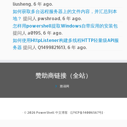
liusheng, 6 年 ago.
如何获取多台远程服务器上的文件内容，并汇总到本
地？
提问人 pwshroad, 6 年 ago.
怎样用powershell提取Windows自带应用的安装包
提问人 a0195, 6 年 ago.
如何使用HttpListener构建多线程HTTP轻量级API服
务器
提问人 Q1499821613, 6 年 ago.
赞助商链接（全站）
雅诵网
· © 2026
PowerShell 中文博客
·
[沪ICP备14006567号]
·