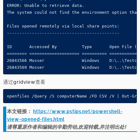
ERROR: Unable to retrieve data.

The system could not find the environment option that 
Files opened remotely via local share points:

---------------------------------------------

ID       Accessed By          Type       Open File (Pa
======== ==================== ========== ============
26843566 Mosser               Windows    D:\..\Testcod
26843569 Mosser               Windows    D:\..\Testco
通过gridview查看
openfiles /Query /S computerName /FO CSV /V | Out-Gri
本文链接：
https://www.pstips.net/powershell-
view-opened-files.html
请尊重原作者和编辑的辛勤劳动,欢迎转载,并注明出处!