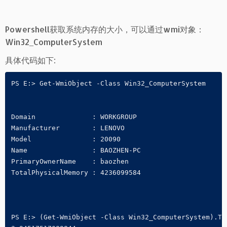
Powershell获取系统内存的大小，可以通过wmi对象：
Win32_ComputerSystem
具体代码如下:
PS E:> Get-WmiObject -Class Win32_ComputerSystem

Domain              : WORKGROUP

Manufacturer        : LENOVO

Model               : 20090

Name                : BAOZHEN-PC

PrimaryOwnerName    : baozhen

TotalPhysicalMemory : 4236099584

PS E:> (Get-WmiObject -Class Win32_ComputerSystem).Tot