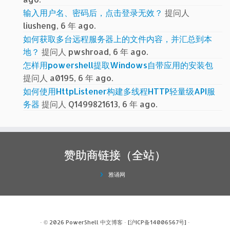
输入用户名、密码后，点击登录无效？
提问人
liusheng, 6 年 ago.
如何获取多台远程服务器上的文件内容，并汇总到本
地？
提问人 pwshroad, 6 年 ago.
怎样用powershell提取Windows自带应用的安装包
提问人 a0195, 6 年 ago.
如何使用HttpListener构建多线程HTTP轻量级API服
务器
提问人 Q1499821613, 6 年 ago.
赞助商链接（全站）
雅诵网
· © 2026
PowerShell 中文博客
·
[沪ICP备14006567号]
·