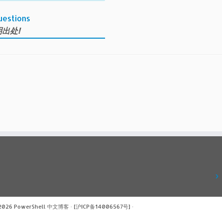
uestions
出处!
 2026
PowerShell 中文博客
·
[沪ICP备14006567号]
·