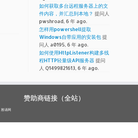
如何获取多台远程服务器上的文
件内容，并汇总到本地？
提问人
pwshroad, 6 年 ago.
怎样用powershell提取
Windows自带应用的安装包
提
问人 a0195, 6 年 ago.
如何使用HttpListener构建多线
程HTTP轻量级API服务器
提问
人 Q1499821613, 6 年 ago.
赞助商链接（全站）
雅诵网