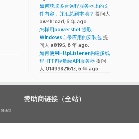
如何获取多台远程服务器上的文
件内容，并汇总到本地？
提问人
pwshroad, 6 年 ago.
怎样用powershell提取
Windows自带应用的安装包
提
问人 a0195, 6 年 ago.
如何使用HttpListener构建多线
程HTTP轻量级API服务器
提问
人 Q1499821613, 6 年 ago.
赞助商链接（全站）
雅诵网