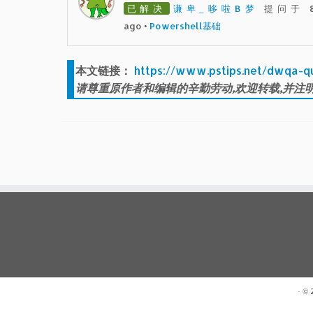
已解决
谦卑_哆啦B梦
提问于 8
ago
•
Powershell基础
本文链接：
https://www.pstips.net/dwqa-q
请尊重原作者和编辑的辛勤劳动,欢迎转载,并注明
· ©