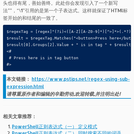
头也得有尾，善始善终。此处你会发现引入了一个新写
法””，“\1”引用的是第一个子表达式。这样就保证了HTMl标
签开始的和结尾的一致了。
$regexTag = [regex]"(?i)<([A-Z][A-Z0-9]*)[^>]*>(.*?)</
$result = $regexTag.Matches("<button>Press here</butto
$result[0].Groups[2].Value + " is in tag " + $result[0
<#

 # Press here is in tag button 

#>
本文链接：
https://www.pstips.net/regex-using-sub-
expression.html
请尊重原作者和编辑的辛勤劳动,欢迎转载,并注明出处!
相关文章推荐：
PowerShell正则表达式（一） 定义模式
PowerShell正则表达式（二） 同时搜索不同的词语