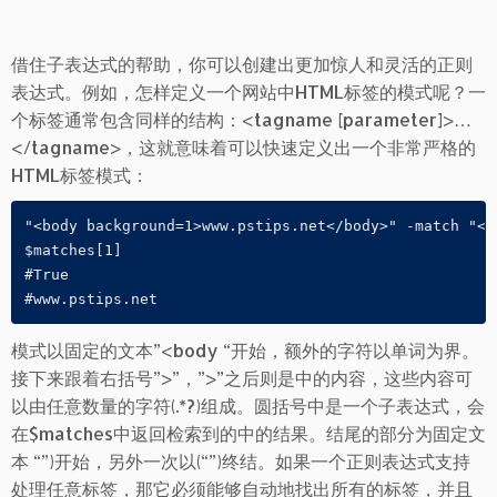
借住子表达式的帮助，你可以创建出更加惊人和灵活的正则
表达式。例如，怎样定义一个网站中HTML标签的模式呢？一
个标签通常包含同样的结构：<tagname [parameter]>…
</tagname>，这就意味着可以快速定义出一个非常严格的
HTML标签模式：
"<body background=1>www.pstips.net</body>" -match "<bo
$matches[1]

#True

#www.pstips.net
模式以固定的文本”<body “开始，额外的字符以单词为界。
接下来跟着右括号”>”，”>”之后则是中的内容，这些内容可
以由任意数量的字符(.*?)组成。圆括号中是一个子表达式，会
在$matches中返回检索到的中的结果。结尾的部分为固定文
本 “”)开始，另外一次以(“”)终结。如果一个正则表达式支持
处理任意标签，那它必须能够自动地找出所有的标签，并且