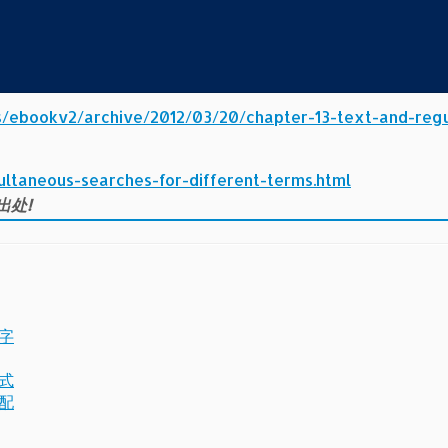
s/ebookv2/archive/2012/03/20/chapter-13-text-and-regu
ultaneous-searches-for-different-terms.html
出处!
键字
达式
匹配