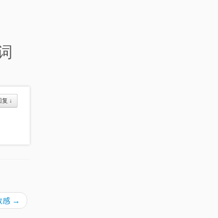
的词
回复
↓
敏感
→