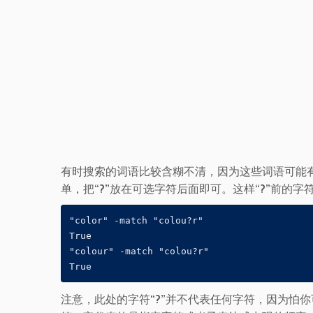
有时搜索的词语比较含糊不清，因为这些词语可能有
单，把“?”放在可选字符后面即可。这样“?”前的
"color" -match "colou?r"

True

"colour" -match "colou?r"

True
注意，此处的字符“?”并不代表任何字符，因为怕你