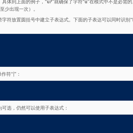
体到上面的例子，“u?”就确保了字符“u”在模式中不是必需
（至少出现一次）。
字符放置圆括号中建立子表达式。下面的子表达可以同时识别“N
符“|”：
为可选，仍然可以使用子表达式：