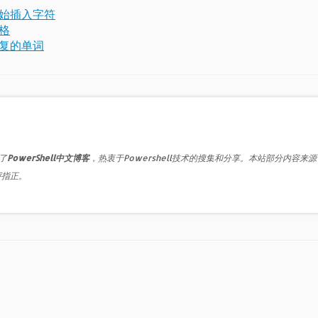
开始插入字符
空格
重复的单词
了
PowerShell中文博客
，热衷于Powershell技术的搜集和分享。本站部分内容来
评指正。