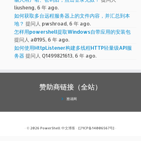
liusheng, 6 年 ago.
如何获取多台远程服务器上的文件内容，并汇总到本
地？
提问人 pwshroad, 6 年 ago.
怎样用powershell提取Windows自带应用的安装包
提问人 a0195, 6 年 ago.
如何使用HttpListener构建多线程HTTP轻量级API服
务器
提问人 Q1499821613, 6 年 ago.
赞助商链接（全站）
雅诵网
· © 2026
PowerShell 中文博客
·
[沪ICP备14006567号]
·