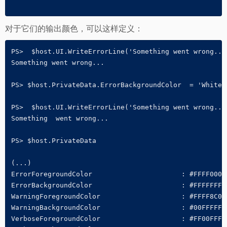
对于它们的输出颜色，可以这样定义：
PS>  $host.UI.WriteErrorLine('Something went wrong...'
Something went wrong...

PS> $host.PrivateData.ErrorBackgroundColor  = 'White'

PS>  $host.UI.WriteErrorLine('Something went wrong...'
Something  went wrong...

PS> $host.PrivateData

(...)

ErrorForegroundColor                      : #FFFF0000

ErrorBackgroundColor                      : #FFFFFFFF

WarningForegroundColor                    : #FFFF8C00

WarningBackgroundColor                    : #00FFFFFF

VerboseForegroundColor                    : #FF00FFFF
