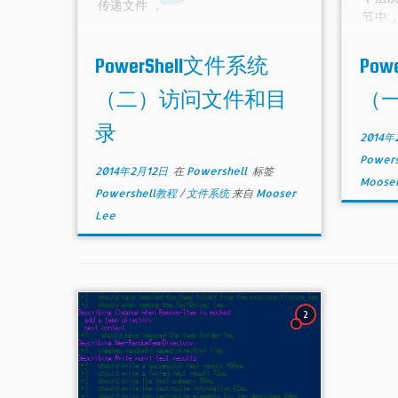
传递文件 ，
节中，
基础
以非常
PowerShell文件系统
Pow
的驱
到其
（二）访问文件和目
（
微软的
录
2014年
Power
2014年2月12日
在
Powershell
标签
Mooser
Powershell教程
/
文件系统
来自
Mooser
Lee
2