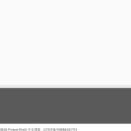
 2026
PowerShell 中文博客
·
[沪ICP备14006567号]
·