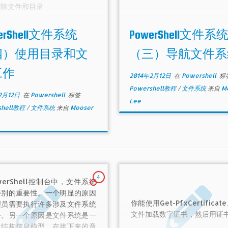
删除文件和目录
erShell文件系统
PowerShell文件系
四）使用目录和文
（三）导航文件系
工作
2014年2月12日
在
Powershell
标
Powershell教程
/
文件系统
来自
M
2月12日
在
Powershell
标签
Lee
shell教程
/
文件系统
来自
Mooser
4
werShell控制台中，文件系统
特别的重要性。一个明显的原因
你能使用Get-PfxCertificat
理员需要执行许多涉及文件系统
文件加载数字证书，然后用证书 
务。另一个原因是文件系统是一
次结构信息模型。在接下来的章