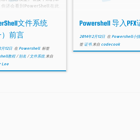
你还会看到PowerShell在此
上控制其它层次信息系统。你可
容易的将PowerShell中学到
erShell文件系统
Powershell 导入PF
动器，目录和文件的知识点应用
它地方，其中就包括注册表或者
一）前言
2014年2月12日
在
Powershell小
Exchange。
签
证书
来自
codecook
2月12日
在
Powershell
标签
shell教程
/
别名
/
文件系统
来自
 Lee