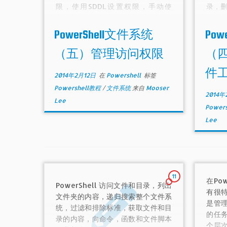
限，使用SDDL设置权限，手动使
录，
用.NET类创建新权限。
PowerShell文件系统
Pow
（五）管理访问权限
（
件
2014年2月12日
在
Powershell
标签
Powershell教程
/
文件系统
来自
Mooser
2014年
Lee
Power
Lee
11
在Po
PowerShell 访问文件和目录，列出
有很
文件夹的内容，递归搜索整个文件系
是管
统，过滤和排除标准，获取文件和目
的任
录的内容，向命令，函数和文件脚本
个层