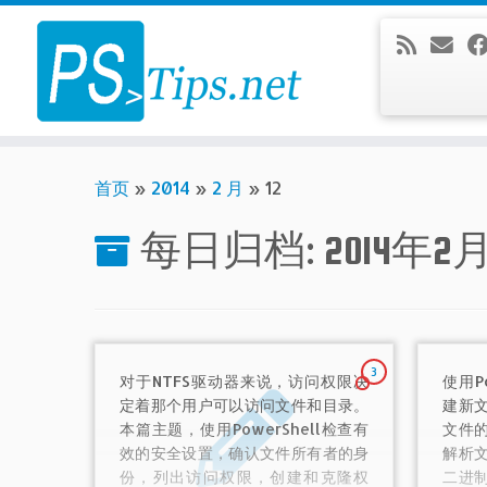
Skip
to
content
首页
»
2014
»
2 月
»
12
每日归档:
2014年2
3
对于NTFS驱动器来说，访问权限决
使用P
定着那个用户可以访问文件和目录。
建新
本篇主题，使用PowerShell检查有
文件
效的安全设置，确认文件所有者的身
解析
份，列出访问权限，创建和克隆权
二进