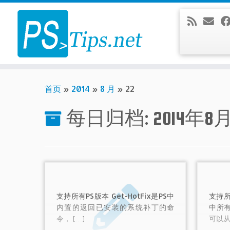
Skip
to
content
首页
»
2014
»
8 月
»
22
每日归档:
2014年8
支持所有PS版本 Get-HotFix是PS中
支持所
内置的返回已安装的系统补丁的命
中所
令， […]
可以从