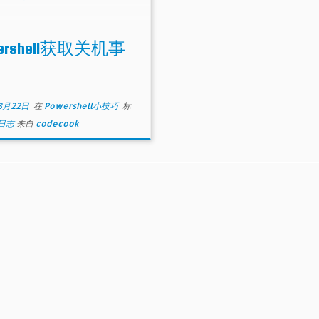
wershell获取关机事
8月22日
在
Powershell小技巧
标
日志
来自
codecook