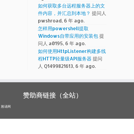
如何获取多台远程服务器上的文
件内容，并汇总到本地？
提问人
pwshroad, 6 年 ago.
怎样用powershell提取
Windows自带应用的安装包
提
问人 a0195, 6 年 ago.
如何使用HttpListener构建多线
程HTTP轻量级API服务器
提问
人 Q1499821613, 6 年 ago.
赞助商链接（全站）
雅诵网