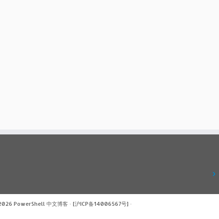
 2026
PowerShell 中文博客
·
[沪ICP备14006567号]
·