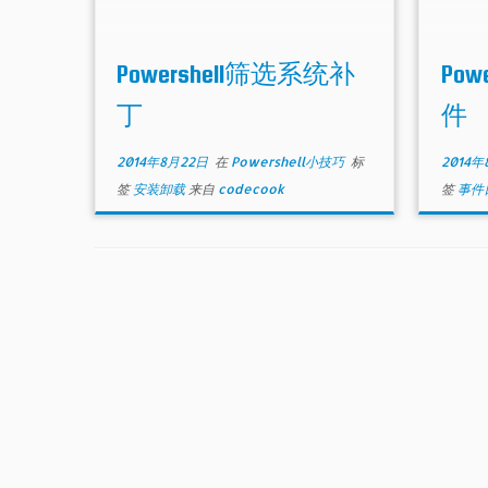
Powershell筛选系统补
Po
丁
件
2014年8月22日
在
Powershell小技巧
标
2014年
签
安装卸载
来自
codecook
签
事件