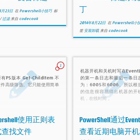
丁
8月23日
在
Powershell小技巧
标
/
过滤
来自
codecook
2014年8月22日
在
Powershell
签
安装卸载
来自
codecook
2
机器开机和关机时写在Event
PS版本 Get-ChildItem 不
的第一条日志和最后一条日
文件高级筛选。它只能使用简单
为：6005和6006。所以根
的信息很容易得出机器的开
机，在线时间 。
wershell使用正则表
PowerShell通过Event
式查找文件
查看近期电脑开机