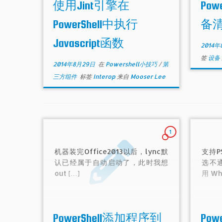
使用Jint引擎在
Pow
PowerShell中执行
备
Javascript函数
2014年
签
设备
2014年8月29日
在
Powershell小技巧
/
第
三方组件
标签
Interop
来自
Mooser Lee
1
机器装完Office2013以后，lync默
支持P
认已经属于自动启动了，此时我想
选不
out […]
用 Wh
PowerShell添加程序到
Pow