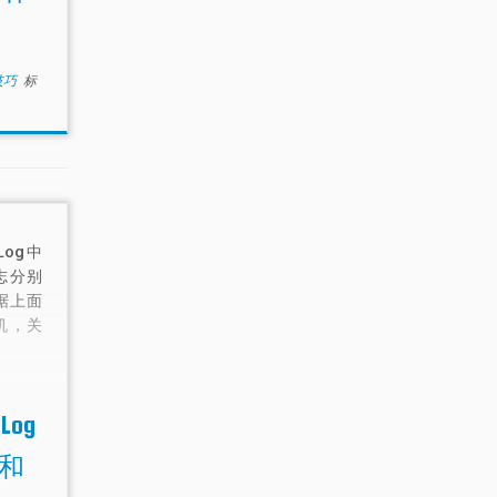
小技巧
标
Log中
志分别
据上面
机，关
Log
和