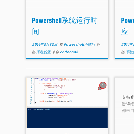
Powershell系统运行时
Po
间
应
2014年8月30日
在
Powershell小技巧
标
2014年
签
系统设置
来自
codecook
签
系统
1
支持所
告详
都来自