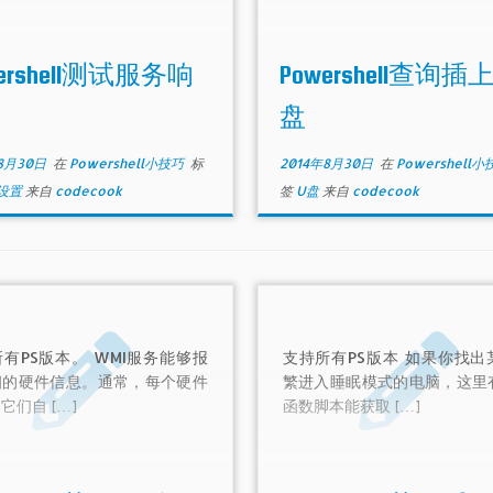
wershell测试服务响
Powershell查询插
盘
8月30日
在
Powershell小技巧
标
2014年8月30日
在
Powershell
设置
来自
codecook
签
U盘
来自
codecook
有PS版本。 WMI服务能够报
支持所有PS版本 如果你找出
细的硬件信息。通常，每个硬件
繁进入睡眠模式的电脑，这里
它们自 […]
函数脚本能获取 […]