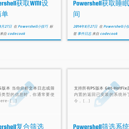
ershell获取WMI设
Powershell获取睡
清单
间
8月27日
在
Powershell小技巧
标
2014年8月27日
在
Powershell
来自
codecook
签
事件日志
来自
codecook
S版本 当你分析文本日志或筛
支持所有PS版本 Get-HotFix
通类型的信息时，你通常要使
内置的返回已安装的系统补
ere- […]
令， […]
ershell复合筛选
Powershell筛选系