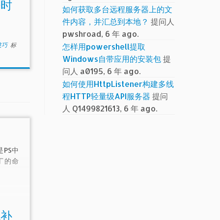
眠时
如何获取多台远程服务器上的文
件内容，并汇总到本地？
提问人
pwshroad, 6 年 ago.
小技巧
标
怎样用powershell提取
Windows自带应用的安装包
提
问人 a0195, 6 年 ago.
如何使用HttpListener构建多线
程HTTP轻量级API服务器
提问
人 Q1499821613, 6 年 ago.
是PS中
丁的命
统补