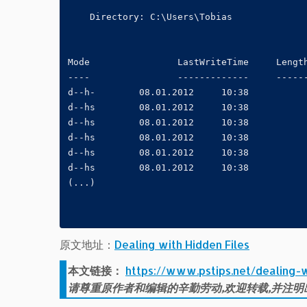
    Directory: C:\Users\Tobias

Mode                LastWriteTime     Length
----                -------------     ------
d--h-        08.01.2012     10:38           
d--hs        08.01.2012     10:38           
d--hs        08.01.2012     10:38           
d--hs        08.01.2012     10:38           
d--hs        08.01.2012     10:38           
d--hs        08.01.2012     10:38           
(...)

原文地址：
Dealing with Hidden Files
本文链接：
https://www.pstips.net/dealing-w
请尊重原作者和编辑的辛勤劳动,欢迎转载,并注明