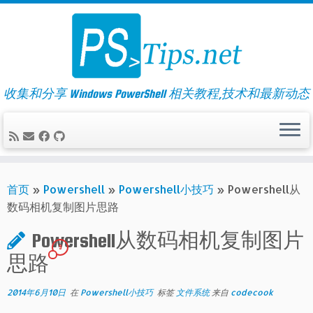
Skip
to
content
收集和分享 Windows PowerShell 相关教程,技术和最新动态
首页
»
Powershell
»
Powershell小技巧
»
Powershell从
数码相机复制图片思路
Powershell从数码相机复制图片
9
思路
2014年6月10日
在
Powershell小技巧
标签
文件系统
来自
codecook