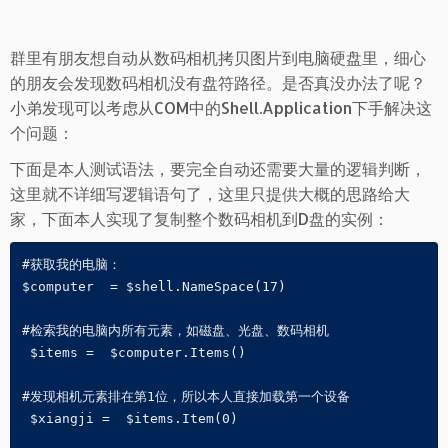
群里有朋友想自动从数码相机拷贝图片到电脑硬盘里，细心
的朋友会发现数码相机没有盘符路径。是否真没办法了呢？
小弟发现可以考虑从COM中的Shell.Application下手解决这
个问题：
下面是本人测试语法，要完全自动还需要大量的逻辑判断，
这里就不详细写逻辑语句了，这里只提供大概的思路给大
家，下面本人实现了复制整个数码相机到D盘的实例：
#获取我的电脑：

$computer  = $shell.NameSpace(17)

#检索我的电脑内所有元素，如磁盘、光盘、数码相机

 $items =  $computer.Items()

#发现相机元素排在第1位，所以本人直接加载第一个设备

 $xiangji =  $items.Item(0)
