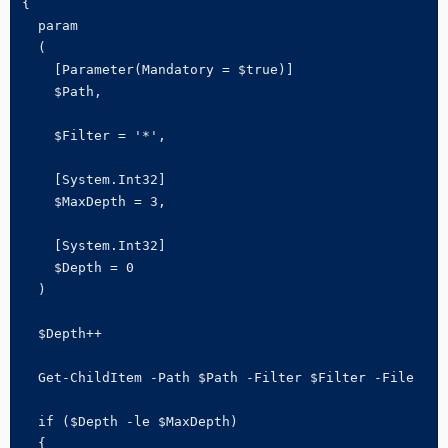
{

  param

  (

    [Parameter(Mandatory = $true)]

    $Path,

    $Filter = '*',

    [System.Int32]

    $MaxDepth = 3,

    [System.Int32]

    $Depth = 0

  )

  $Depth++

  Get-ChildItem -Path $Path -Filter $Filter -File 

  if ($Depth -le $MaxDepth)

  {
