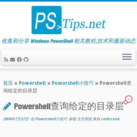
Skip
to
content
收集和分享 Windows PowerShell 相关教程,技术和最新动态
首页
»
Powershell
»
Powershell小技巧
»
Powershell查
询给定的目录层
1
Powershell查询给定的目录层
2014年7月27日
在
Powershell小技巧
标签
文件系统
来自
codecook