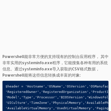
Powershell能非常方便的支持现有的控制台应用程序， 其中
非常实用的systeminfo.exe程序，它能搜集各种有用的系统
信息。通过systeminfo.exe导入获取的CSV格式数据，
Powershell能将这些信息转换成丰富的对象:
$header = 'Hostname','OSName','OSVersion','OSManufact
'RegisteredOwner','RegisteredOrganization','ProductID
'Model','Type','Processor','BIOSVersion','WindowsFold
'UICulture','TimeZone','PhysicalMemory','AvailablePhy
'AvailableVirtualMemory','UsedVirtualMemory','PagingF