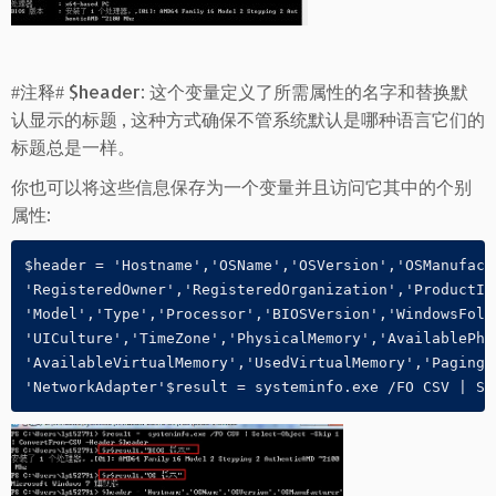
#注释# $header: 这个变量定义了所需属性的名字和替换默
认显示的标题 , 这种方式确保不管系统默认是哪种语言它们的
标题总是一样。
你也可以将这些信息保存为一个变量并且访问它其中的个别
属性:
$header = 'Hostname','OSName','OSVersion','OSManufact
'RegisteredOwner','RegisteredOrganization','ProductID
'Model','Type','Processor','BIOSVersion','WindowsFold
'UICulture','TimeZone','PhysicalMemory','AvailablePhy
'AvailableVirtualMemory','UsedVirtualMemory','PagingF
'NetworkAdapter'$result = systeminfo.exe /FO CSV | Se