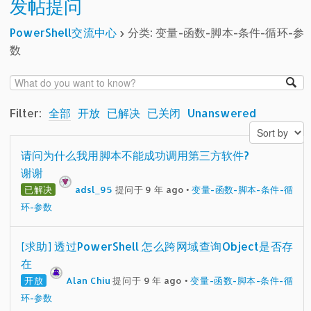
发帖提问
PowerShell交流中心
›
分类: 变量-函数-脚本-条件-循环-参
数
Filter:
全部
开放
已解决
已关闭
Unanswered
请问为什么我用脚本不能成功调用第三方软件?
谢谢
已解决
adsl_95
提问于 9 年 ago
•
变量-函数-脚本-条件-循
环-参数
[求助] 透过PowerShell 怎么跨网域查询Object是否存
在
开放
Alan Chiu
提问于 9 年 ago
•
变量-函数-脚本-条件-循
环-参数